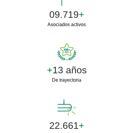
11.999
+
Asociados activos
+
15 años
De trayectoria
24.999
+