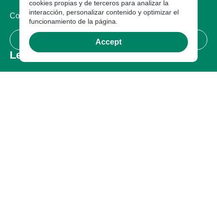
cookies propias y de terceros para analizar la
interacción, personalizar contenido y optimizar el
Compañia
funcionamiento de la página.
Certificaciones
Accept
Legal
Términos de uso
Política de privacidad
Garantía
Garantía
Quejas o Reclamos