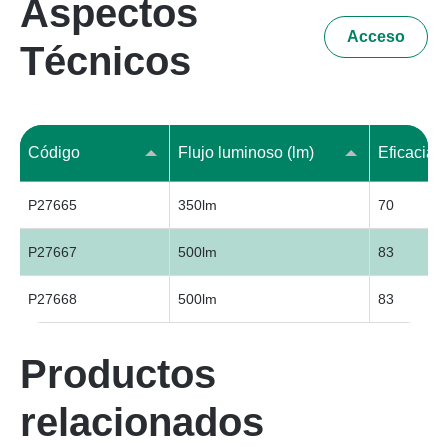
Aspectos
Acceso
Técnicos
Código
Flujo luminoso (lm)
Eficacia 
P27665
350lm
70
P27667
500lm
83
P27668
500lm
83
Productos
relacionados