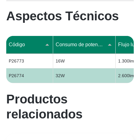
Aspectos Técnicos
Código
Consumo de potencia (W)
Flujo lum
P26773
16W
1.300lm
P26774
32W
2.600lm
Productos
relacionados