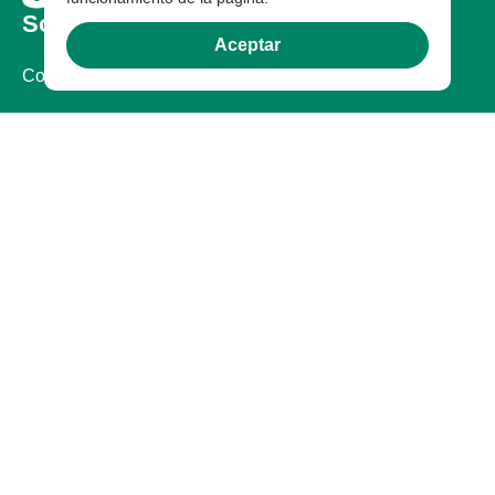
Sobre nosotros
Aceptar
Compañia
Certificaciones
Legal
Documentos Legales
Garantía
Garantia
Contáctanos