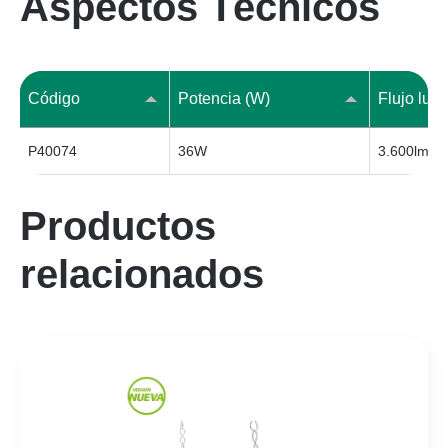
Aspectos Técnicos
Código
Potencia (W)
Flujo lum
P40074
36W
3.600lm
Productos
relacionados