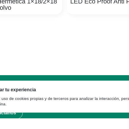
ermética 1×18/2×18
LED Eco Proof Anti 
olvo
tía
r tu experiencia
l uso de cookies propias y de terceros para analizar la interacción, per
ina.
áctanos