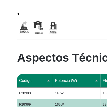
Aspectos Técni
Código
Potencia (W)
Fl
P28388
110W
15
P28389
165W
22