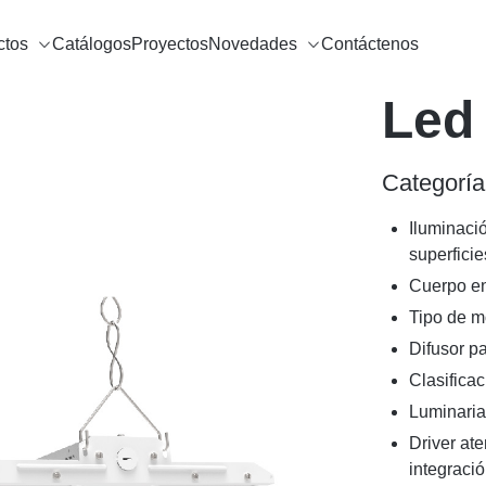
ctos
Catálogos
Proyectos
Novedades
Contáctenos
Led
Categoría
Iluminació
superficie
Cuerpo en
Tipo de m
Difusor p
Clasificac
Luminaria
Driver ate
integraci