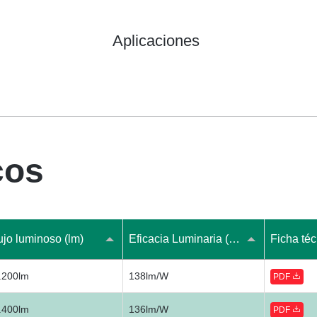
Aplicaciones
cos
ujo luminoso (lm)
Eficacia Luminaria (lm/W)
Ficha téc
.200lm
138lm/W
PDF
.400lm
136lm/W
PDF