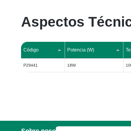
Aspectos Técni
Código
Potencia (W)
Te
P29441
18W
10
Sobre nosotros
Legal
Garan