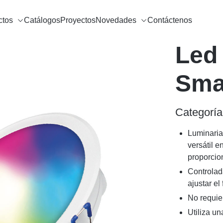
ctos
Catálogos
Proyectos
Novedades
Contáctenos
Led
Sma
Categoría
Luminaria
versátil e
proporcio
Controlad
ajustar el
No requie
Utiliza un