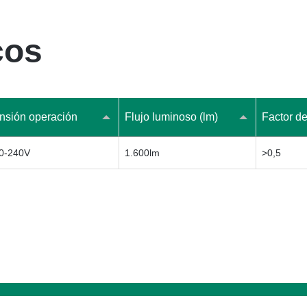
cos
nsión operación
Flujo luminoso (lm)
Factor de
0-240V
1.600lm
>0,5
tía