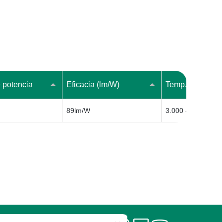
 potencia
Eficacia (lm/W)
Temp. de Color 
89lm/W
3.000 - 6500 / R