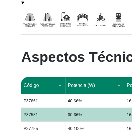
Aspectos Técni
Código
Potencia (W)
Po
P37661
40 66%
1
P37581
60 66%
1
P37785
40 100%
1