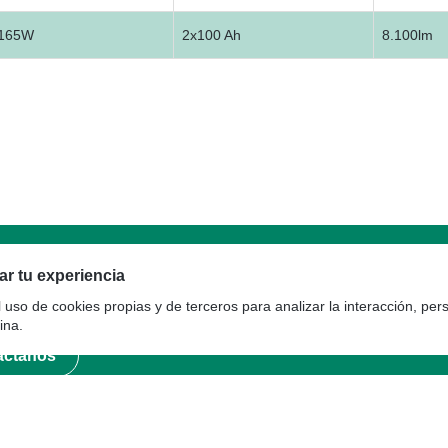
165W
2x100 Ah
8.100lm
tía
r tu experiencia
l uso de cookies propias y de terceros para analizar la interacción, per
ina.
áctanos