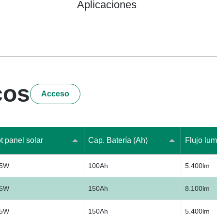
Aplicaciones
cos
Acceso
t panel solar
Cap. Batería (Ah)
Flujo lum
65W
100Ah
5.400lm
65W
150Ah
8.100lm
65W
150Ah
5.400lm