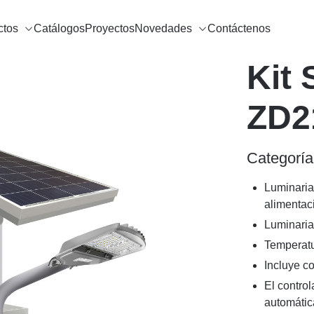
ctos
Catálogos
Proyectos
Novedades
Contáctenos
Kit 
ZD2
Categoría
Luminaria
alimentaci
Luminaria 
Temperatu
Incluye co
El contro
automátic