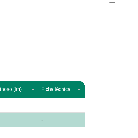
inoso (lm)
Ficha técnica
-
-
-